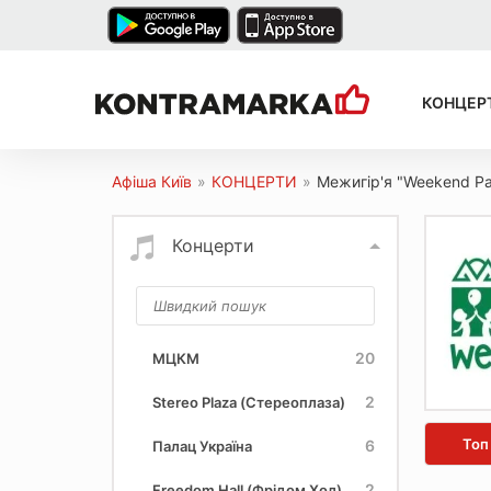
КОНЦЕР
Афіша Київ
»
КОНЦЕРТИ
»
Межигір'я "Weekend Pa
Концерти
20
МЦКМ
2
Stereo Plaza (Стереоплаза)
Топ
6
Палац Україна
2
Freedom Hall (Фрідом Хол)