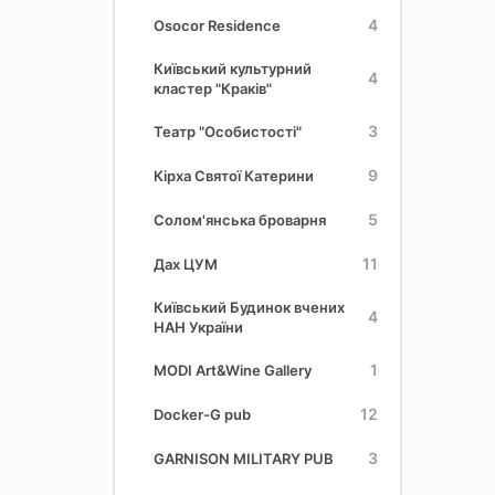
4
Osocor Residence
Київський культурний
4
кластер "Краків"
3
Театр "Особистості"
9
Кірха Святої Катерини
5
Солом'янська броварня
11
Дах ЦУМ
Київський Будинок вчених
4
НАН України
1
MODI Art&Wine Gallery
12
Docker-G pub
3
GARNISON MILITARY PUB