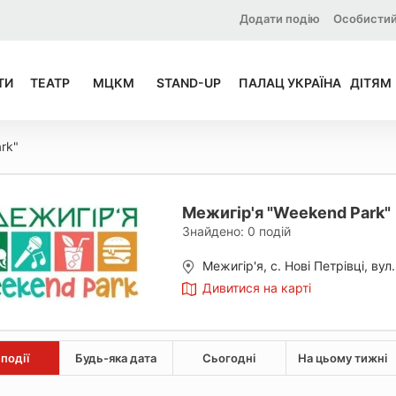
Додати подію
Особистий
ТИ
ТЕАТР
МЦКМ
STAND-UP
ПАЛАЦ УКРАЇНА
ДІТЯМ
rk"
Межигір'я "Weekend Park"
Знайдено:
0
подій
Межигір'я, с. Нові Петрівці, вул.
Дивитися на карті
 події
Будь-яка дата
Сьогодні
На цьому тижні