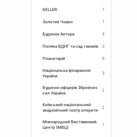
1
KELLER
1
Золотий Човен
4
Будинок Актора
3
Поляна ВДНГ та сад гамаків
8
Планетарій
Національна філармонія
3
України
Будинок офіцерів Збройних
2
сил України
Київський національний
2
академічний театр оперети
Міжнародний Виставковий
1
Центр (МВЦ)