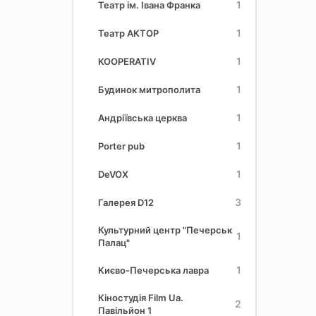
1
Театр ім. Івана Франка
1
Театр АКТОР
1
KOOPERATIV
1
Будинок митрополита
1
Андріївська церква
1
Porter pub
1
DeVOX
3
Галерея D12
Культурний центр "Печерськ
1
Палац"
1
Києво-Печерська лавра
Кіностудія Film Ua.
2
Павільйон 1