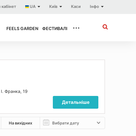
 кабінет
UA
Київ
Каси
Інфо
...
FEELS GARDEN
ФЕСТИВАЛІ
 І. Франка, 19
Детальніше
На вихідних