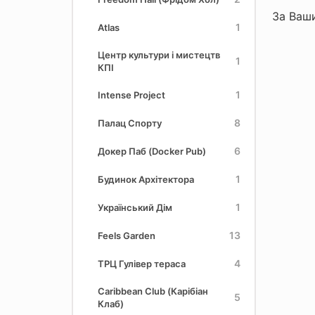
За Ваши
1
Atlas
Центр культури і мистецтв
1
КПІ
1
Intense Project
8
Палац Спорту
6
Докер Паб (Docker Pub)
1
Будинок Архітектора
1
Український Дім
13
Feels Garden
4
ТРЦ Гулівер тераса
Caribbean Club (Карібіан
5
Клаб)