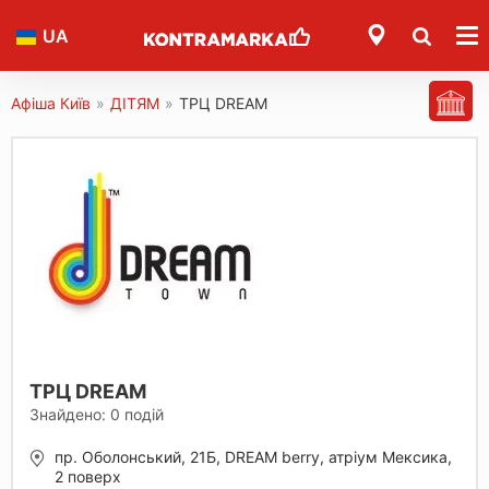
UA
Афіша Київ
»
ДІТЯМ
»
ТРЦ DREAM
ТРЦ DREAM
Знайдено:
0
подій
пр. Оболонський, 21Б, DREAM berry, атріум Мексика,
2 поверх