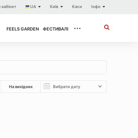
 кабінет
UA
Київ
Каси
Інфо
...
FEELS GARDEN
ФЕСТИВАЛІ
На вихідних