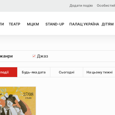
Додати подію
Особистий
ТИ
ТЕАТР
МЦКМ
STAND-UP
ПАЛАЦ УКРАЇНА
ДІТЯМ
 жанри
Джаз
 події
Будь-яка дата
Сьогодні
На цьому тижні