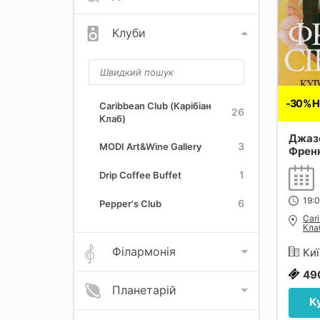
Клуби
-30% 
Caribbean Club (Карібіан
26
Клаб)
Джазо
3
MODI Art&Wine Gallery
Френк
1
Drip Coffee Buffet
19:
6
Pepper's Club
Cari
Кла
Філармонія
Киї
49
Планетарій
К