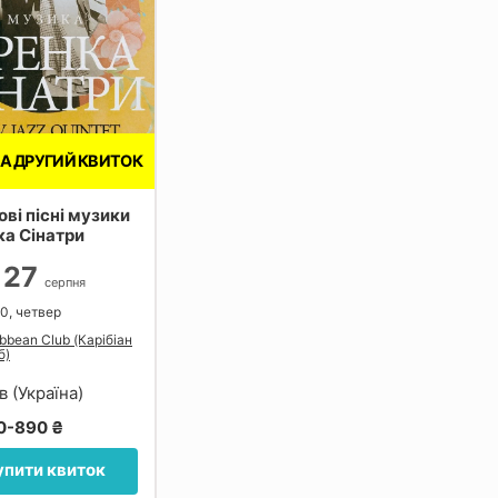
НА ДРУГИЙ КВИТОК
ві пісні музики
а Сінатри
27
серпня
00, четвер
bbean Club (Карібіан
б)
в (Україна)
0-890 ₴
упити квиток