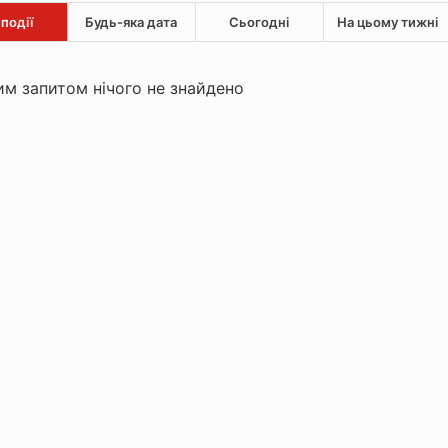
 події
Будь-яка дата
Сьогодні
На цьому тижні
м запитом нічого не знайдено