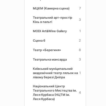
7
МЦКМ (Камерна сцена)
Театральний арт-простір
3
Кінь в пальті
1
MODI Art&Wine Gallery
2
Сцена 6
8
Театр «Берегиня»
3
Театральна мансарда
Київський муніципальний
1
академічний театр ляльок на
лівому березі Дніпра
Національний Центр
Театрального Мистецтва ім.
4
Леся Курбаса (НЦТМ ім.
Леся Курбаса)