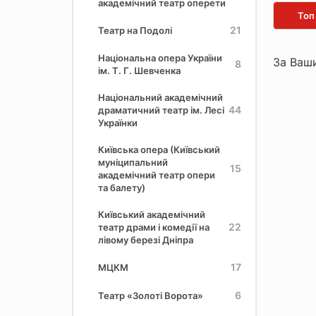
академічний театр оперети
Топ
21
Театр на Подолі
Національна опера України
За Ваши
8
ім. Т. Г. Шевченка
Національний академічний
44
драматичний театр ім. Лесі
Українки
Київська опера (Київський
муніципальний
15
академічний театр опери
та балету)
Київський академічний
22
театр драми і комедії на
лівому березі Дніпра
17
МЦКМ
6
Театр «Золоті Ворота»