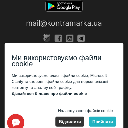
mail@kontramarka.ua
ПРО НАС
Ми використовуємо файли
Каси
cookie
ПАРТНЕРАМ
Ми використовуємо власні файли cookie, Microsoft
Clarity та сторонні файли cookie для персоналізації
Організаторам
контенту та аналізу веб-трафіку.
Корпоративним клієнтам
Дізнайтеся більше про файли cookie
ОПЛАТА
Налаштування файлів cookie
Відхилити
Прийняти