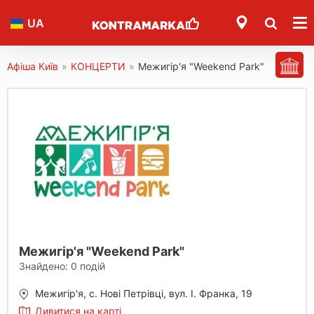
UA
Афіша Київ
»
КОНЦЕРТИ
»
Межигір'я "Weekend Park"
Межигір'я "Weekend Park"
Знайдено:
0
подій
Межигір'я, с. Нові Петрівці, вул. І. Франка, 19
Дивитися на карті