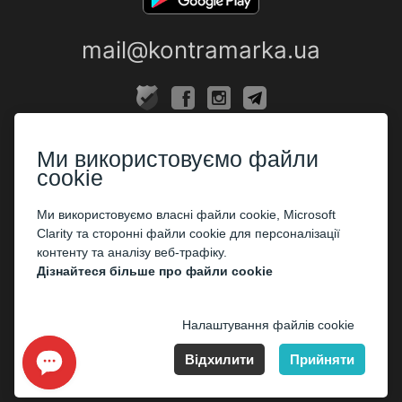
mail@kontramarka.ua
ПРО НАС
Ми використовуємо файли
Каси
cookie
ПАРТНЕРАМ
Ми використовуємо власні файли cookie, Microsoft
Clarity та сторонні файли cookie для персоналізації
Організаторам
контенту та аналізу веб-трафіку.
Корпоративним клієнтам
Дізнайтеся більше про файли cookie
ОПЛАТА
Налаштування файлів cookie
Відхилити
Прийняти