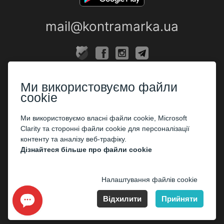
mail@kontramarka.ua
ПРО НАС
Ми використовуємо файли
Каси
cookie
ПАРТНЕРАМ
Ми використовуємо власні файли cookie, Microsoft
Clarity та сторонні файли cookie для персоналізації
Організаторам
контенту та аналізу веб-трафіку.
Корпоративним клієнтам
Дізнайтеся більше про файли cookie
ОПЛАТА
Налаштування файлів cookie
Відхилити
Прийняти