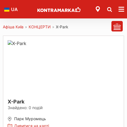
UA
Афіша Київ
»
КОНЦЕРТИ
»
X-Park
X-Park
Знайдено:
0
подій
Парк Муромець
Дивитися на карті