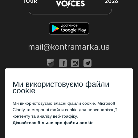
mail@kontramarka.ua
ПРО НАС
Ми використовуємо файли
Каси
cookie
ПАРТНЕРАМ
Ми використовуємо власні файли cookie, Microsoft
Clarity та сторонні файли cookie для персоналізації
Організаторам
контенту та аналізу веб-трафіку.
Корпоративним клієнтам
Дізнайтеся більше про файли cookie
ОПЛАТА