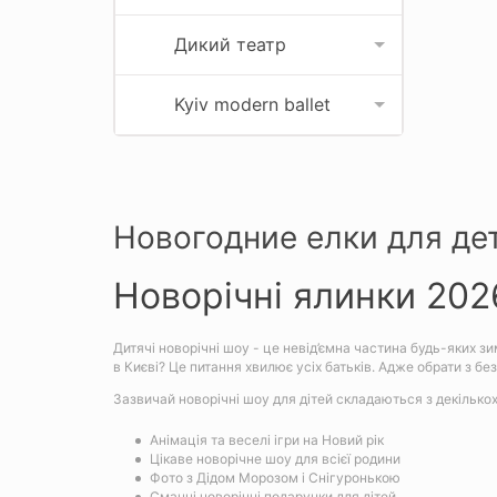
Дикий театр
Kyiv modern ballet
Новогодние елки для де
Новорічні ялинки 2026
Дитячі новорічні шоу - це невід’ємна частина будь-яких зим
в Києві? Це питання хвилює усіх батьків. Адже обрати з без
Зазвичай новорічні шоу для дітей складаються з декількох
Анімація та веселі ігри на Новий рік
Цікаве новорічне шоу для всієї родини
Фото з Дідом Морозом і Снігуронькою
Смачні новорічні подарунки для дітей