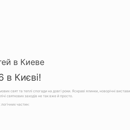
тей в Киеве
 в Києві!
ових свят та теплі спогади на довгі роки. Яскраві ялинки, новорічні вистави
лічі святкових заходів не так вже й просто.
 логічних частин: