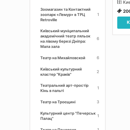
Ки
Зоомагазин та Контактний
20
1
зоопарк «Лемур» в ТРЦ
Retroville
К
Київський муніципальний
академічний театр ляльок
6
на лівому березі Дніпра:
Мала зала
6
Театр на Михайловской
Київський культурний
2
кластер "Краків"
Театральний арт-простір
1
Кінь в пальті
3
Театр на Троєщині
Культурний центр "Печерськ
1
Палац"
1
Театр на Печерске