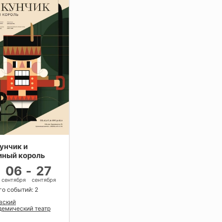
унчик и
ный король
06
-
27
сентября
сентября
го событий: 2
вский
демический театр
ол