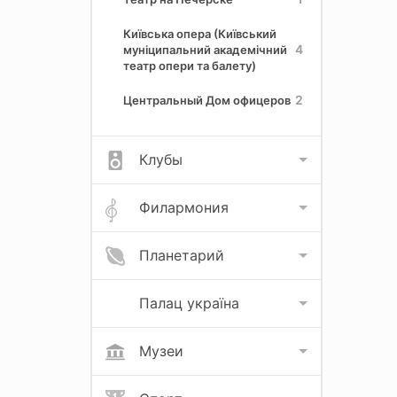
Київська опера (Київський
4
муніципальний академічний
театр опери та балету)
2
Центральный Дом офицеров
Клубы
Филармония
Планетарий
Палац україна
Музеи