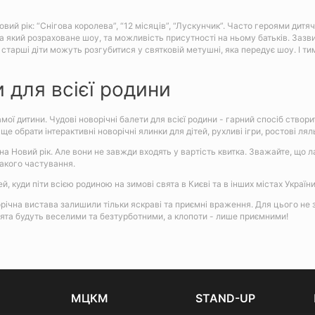
вий рік: “Снігова королева”, “12 місяців”, “Лускунчик”. Часто героями дит
 на який розраховане шоу, та можливість присутності на ньому батьків. Зазв
 старші діти можуть розгубитися у святковій метушні, яка передує шоу. І ти
 для всієї родини
 дитини. Чудові новорічні балети для всієї родини - гарний спосіб створити
е обрати інтерактивні новорічні ялинки для дітей, рухливі ігри, ростові ля
а Новий рік. Але вони не завжди входять у вартість квитка. Зважайте, що
такого частування.
 куди піти всією родиною на зимові свята в Києві та в інших містах Україн
орічна вистава залишили тільки яскраві та приємні враження. Для цього не 
свята будуть веселими та безтурботними, а клопоти - лише приємними!
МЦКМ
STAND-UP