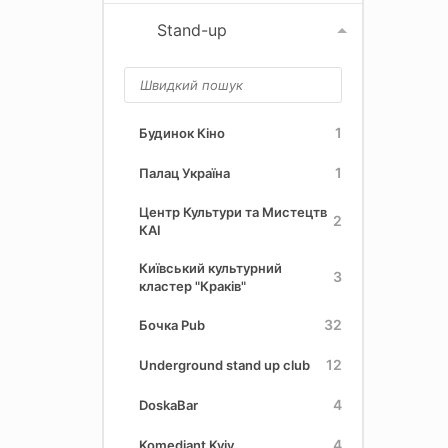
Stand-up
1
Будинок Кіно
1
Палац Україна
Центр Культури та Мистецтв
2
КАІ
Київський культурний
3
кластер "Краків"
32
Бочка Pub
12
Underground stand up club
4
DoskaBar
4
Komediant Kyiv