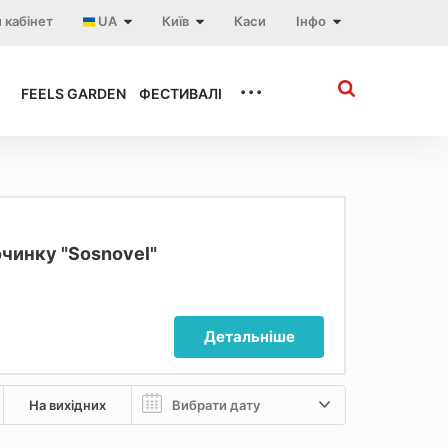
 кабінет
UA
Київ
Каси
Інфо
...
FEELS GARDEN
ФЕСТИВАЛІ
чинку "Sosnovel"
Детальніше
На вихідних