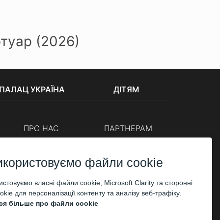
ртуар (2026)
ПАЛАЦ УКРАЇНА
ДІТЯМ
ПРО НАС
ПАРТНЕРАМ
Каси
Організаторам
Корпоративним клієнтам
икористовуємо файли cookie
ОПЛАТА
стовуємо власні файли cookie, Microsoft Clarity та сторонні
kie для персоналізації контенту та аналізу веб-трафіку.
ся більше про файли cookie