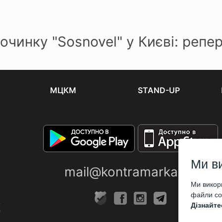
очинку "Sosnovel" у Києві: репе
МЦКМ
STAND-UP
Ми в
mail@kontramarka.ua
Ми викори
файли coo
Дізнайте