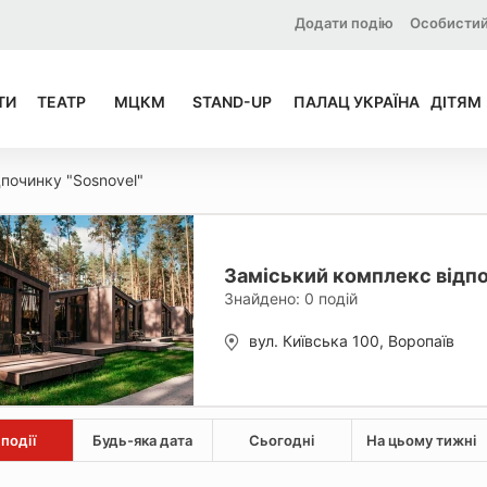
Додати подію
Особистий
ТИ
ТЕАТР
МЦКМ
STAND-UP
ПАЛАЦ УКРАЇНА
ДІТЯМ
починку "Sosnovel"
Заміський комплекс відпо
Знайдено:
0
подій
вул. Київська 100, Воропаїв
 події
Будь-яка дата
Сьогодні
На цьому тижні