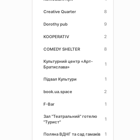
8
Creative Quarter
9
Dorothy pub
2
KOOPERATIV
8
COMEDY SHELTER
Культурний центр «Арт-
1
Братислава»
1
Підвал Культури
2
book.ua.space
1
F-Bar
Зал "Театральний" готелю
1
"Турист"
1
Поляна ВДНГ та сад гамаків