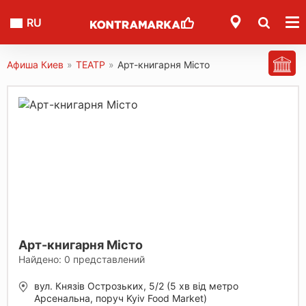
RU
Афиша Киев
»
ТЕАТР
»
Арт-книгарня Місто
Арт-книгарня Місто
Найдено:
0
представлений
вул. Князів Острозьких, 5/2 (5 хв від метро
Арсенальна, поруч Kyiv Food Market)