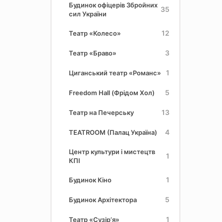
Будинок офіцерів Збройних
35
сил України
12
Театр «Колесо»
3
Театр «Браво»
1
Циганський театр «Романс»
5
Freedom Hall (Фрідом Хол)
13
Театр на Печерську
4
TEATROOM (Палац Україна)
Центр культури і мистецтв
1
КПІ
1
Будинок Кіно
5
Будинок Архітектора
1
Театр «Сузір’я»