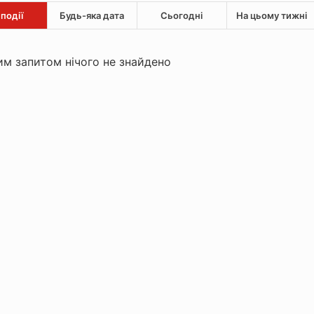
 події
Будь-яка дата
Сьогодні
На цьому тижні
м запитом нічого не знайдено