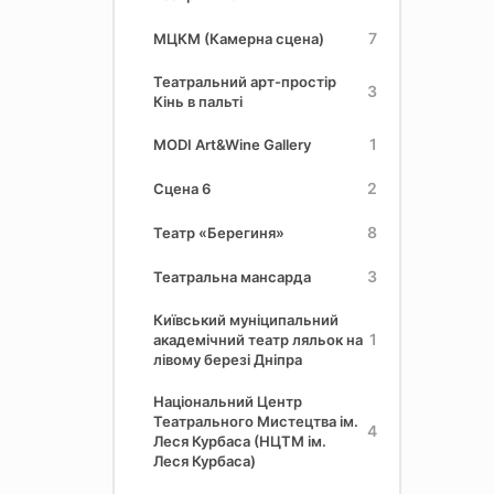
7
МЦКМ (Камерна сцена)
Театральний арт-простір
3
Кінь в пальті
1
MODI Art&Wine Gallery
2
Сцена 6
8
Театр «Берегиня»
3
Театральна мансарда
Київський муніципальний
1
академічний театр ляльок на
лівому березі Дніпра
Національний Центр
Театрального Мистецтва ім.
4
Леся Курбаса (НЦТМ ім.
Леся Курбаса)