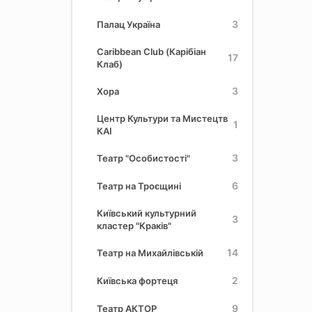
3
Палац Україна
Caribbean Club (Карібіан
17
Клаб)
3
Хора
Центр Культури та Мистецтв
1
КАІ
3
Театр "Особистості"
6
Театр на Троєщині
Київський культурний
3
кластер "Краків"
14
Театр на Михайлівській
2
Київська фортеця
9
Театр АКТОР