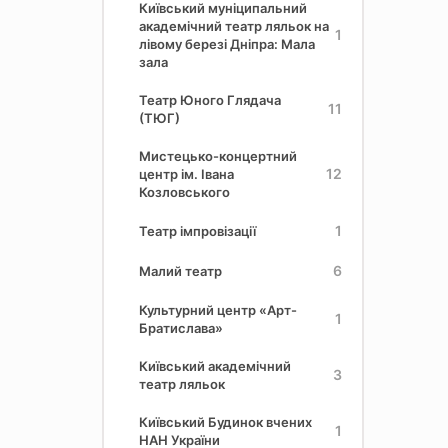
Київський муніципальний
академічний театр ляльок на
1
лівому березі Дніпра: Мала
зала
Театр Юного Глядача
11
(ТЮГ)
Мистецько-концертний
12
центр ім. Івана
Козловського
1
Театр імпровізації
6
Малий театр
Культурний центр «Арт-
1
Братислава»
Київський академічний
3
театр ляльок
Київський Будинок вчених
1
НАН України