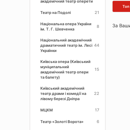
академічний театр оперети
Топ
21
Театр на Подолі
Національна опера України
За Ваши
8
ім. Т. Г. Шевченка
Національний академічний
44
драматичний театр ім. Лесі
Українки
Київська опера (Київський
муніципальний
15
академічний театр опери
та балету)
Київський академічний
22
театр драми і комедії на
лівому березі Дніпра
17
МЦКМ
6
Театр «Золоті Ворота»